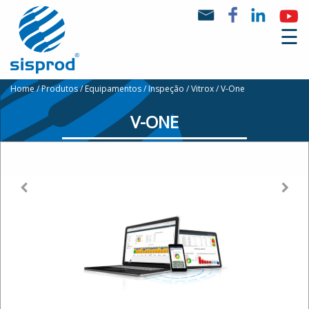
☰
Home
Produtos
Equipamentos
Inspeção
Vitrox
V-One
V-ONE
Quem
Somos
Produtos
Marcas
Notícias