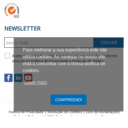
NEWSLETTER
ENVIAR
Para melhorar a sua experiência este site
Aceito que as minhas informações sejam processadas conforme
utiliza cookies. Ao navegar no nosso site,
descrito na
Política de Privacidade e Proteção de dados.
está a concordar com a nossa política de
cookies.
Saber mais
COMPREENDI
Política de Privacidade |
Resolução de Conflitos
|
Livro de Reclamações
Online
| © Copyright 2021. Todos os direitos reservados. Design e
Desenvolvimento:
Linkage