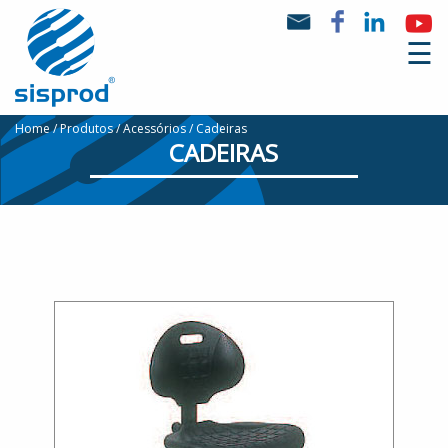
☰
Home
Produtos
Acessórios
Cadeiras
CADEIRAS
Quem
Somos
Produtos
Marcas
Notícias