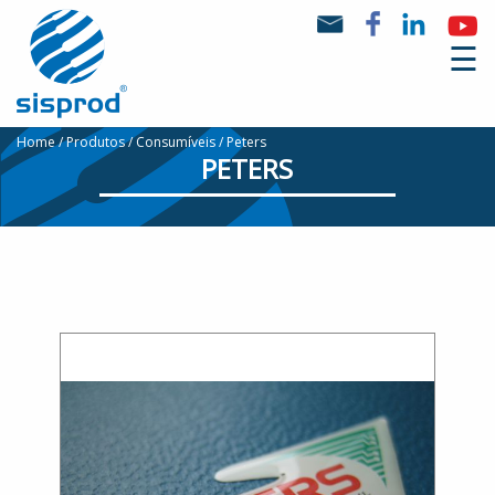
☰
Home
Produtos
Consumíveis
Peters
PETERS
Quem
Somos
Produtos
Marcas
Notícias